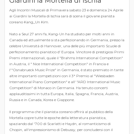
Giardini la Mortella di Ischia
Agli Incontri Musicali di Primavera sabato 23 e domenica 24 Aprile
ai Giardini la Mortella di Ischia sarà di scena il giovane pianista
coreano Kang_Un Kim.
Nato a Seul 27 anni fa, Kang-Un ha studiato per molti anni in
Canada ed attualmente si sta perfezionando in Germania, presso la
celebre Università di Hannover, una delle più importanti Scuole di
perfezionamento pianistico d' Europa. Vincitore di prestigiosi Primi
Premi internazionali, quale il "Brahms International Competition"
in Austria, il " Nice International Competition" in Francia e
l'"Osnabrueck Music Prize" in Germania, è stato premiato in tante
altre importanti competizioni con il 3° Premio al "Wiesbaden
International Piano Competition" e all' "ARD International Music
Competition" di Monaco in Germania. Ha tenuto concerti
applauditissimi in tutta Europa, Italia, Spagna, Francia, Austria,
Russia e in Canada, Korea e Giappone.
Il programma che il pianista coreano offrirà al pubblico della
Mortella copre tutte le epoche della letteratura pianistica,
spaziando dal '700 di Scarlatti e Haydn, al romanticismo di
Chopin, all'impressionismo di Debussy, per concludersi con il