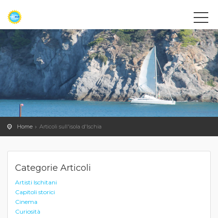
Home
Articoli sull'isola d'Ischia
Categorie Articoli
Artisti Ischitani
Capitoli storici
Cinema
Curiosità