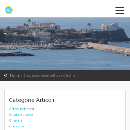
Home
Enogastronomia sull'isola d'Ischia
Categorie Articoli
Artisti Ischitani
Capitoli storici
Cinema
Curiosità