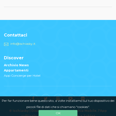
Contattaci
info@ischiasky.it
Discover
Archivio News
Appartamenti
App Concierge per Hotel
Per far funzionare bene questo sito, a volte installiamo sul tuo dispositivo dei
piccoli file di dati che si chiamano "cookies".
© Ischiasky |
Disclaimer/Privacy
Ischia Mobile
, l'App
OK
sull'isola d'Ischia per Smatphone e Tablet