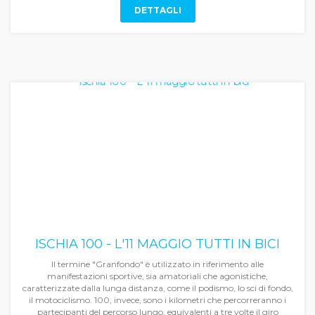
DETTAGLI
ISCHIA 100 - L'11 MAGGIO TUTTI IN BICI
Il termine "Granfondo" è utilizzato in riferimento alle
manifestazioni sportive, sia amatoriali che agonistiche,
caratterizzate dalla lunga distanza, come il podismo, lo sci di fondo,
il motociclismo. 100, invece, sono i kilometri che percorreranno i
partecipanti del percorso lungo, equivalenti a tre volte il giro