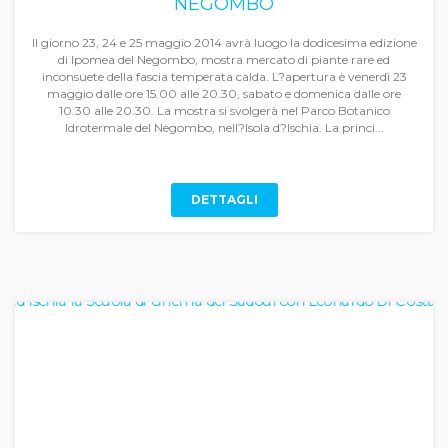
NEGOMBO
Il giorno 23, 24 e 25 maggio 2014 avrà luogo la dodicesima edizione
di Ipomea del Negombo, mostra mercato di piante rare ed
inconsuete della fascia temperata calda. L?apertura è venerdì 23
maggio dalle ore 15.00 alle 20.30, sabato e domenica dalle ore
10.30 alle 20.30. La mostra si svolgerà nel Parco Botanico
Idrotermale del Negombo, nell?Isola d?Ischia. La princi...
DETTAGLI