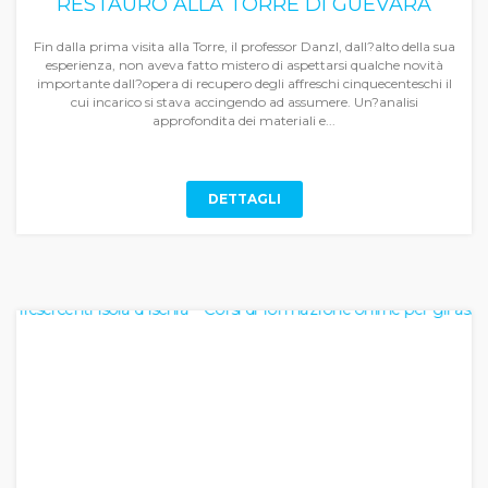
RESTAURO ALLA TORRE DI GUEVARA
Fin dalla prima visita alla Torre, il professor Danzl, dall?alto della sua
esperienza, non aveva fatto mistero di aspettarsi qualche novità
importante dall?opera di recupero degli affreschi cinquecenteschi il
cui incarico si stava accingendo ad assumere. Un?analisi
approfondita dei materiali e...
DETTAGLI