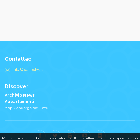
Contattaci
info@ischiasky.it
Discover
Archivio News
Appartamenti
App Concierge per Hotel
Per far funzionare bene questo sito, a volte installiamo sul tuo dispositivo dei