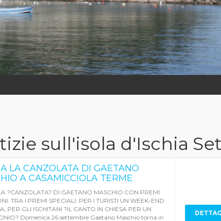
izie sull'isola d'Ischia 
A LA CANZOLATA DI GAETANO
HIO A CASAMICCIOLA TERME
LA ?CANZOLATA? DI GAETANO MASCHIO CON PREMI
I. TRA I PREMI SPECIALI: PER I TURISTI UN WEEK-END
A, PER GLI ISCHITANI ?IL CANTO IN CHIESA PER UN
DETTAG
IO? Domenica 26 settembre Gaetano Maschio torna in