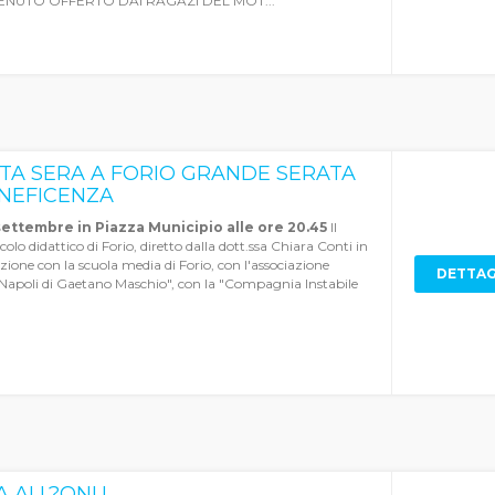
ENUTO OFFERTO DAI RAGAZI DEL MOT...
TA SERA A FORIO GRANDE SERATA
ENEFICENZA
settembre in Piazza Municipio alle ore 20.45
Il
colo didattico di Forio, diretto dalla dott.ssa Chiara Conti in
zione con la scuola media di Forio, con l'associazione
DETTAG
Napoli di Gaetano Maschio", con la "Compagnia Instabile
IA ALL?ONU