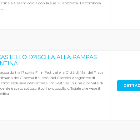
arina a Casamicciola con la sua ?Canzolata. La tombola
...
CASTELLO D?ISCHIA ALLA PAMPAS
NTINA
accordo tra l?Ischia Film Festival e la Città di Mar del Plata
ttimana del Cinema Italiano. Nel Castello Aragonese di
cation esclusiva dell?Ischia Film Festival, in una giornata di
DETTAG
dente è stato sottoscritto il protocollo ufficiale che vede il
edica...