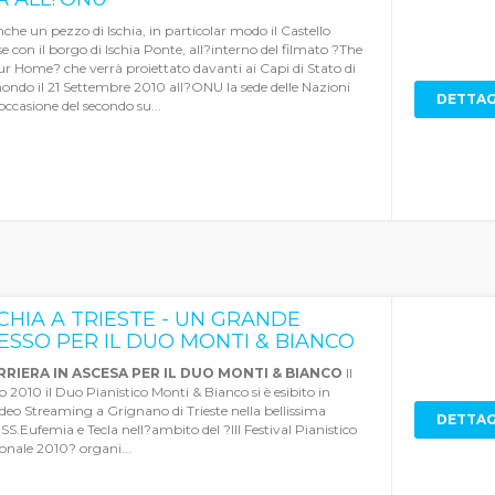
nche un pezzo di Ischia, in particolar modo il Castello
 con il borgo di Ischia Ponte, all?interno del filmato ?The
r Home? che verrà proiettato davanti ai Capi di Stato di
mondo il 21 Settembre 2010 all?ONU la sede delle Nazioni
DETTAG
 occasione del secondo su...
CHIA A TRIESTE - UN GRANDE
ESSO PER IL DUO MONTI & BIANCO
RIERA IN ASCESA PER IL DUO MONTI & BIANCO
Il
 2010 il Duo Pianistico Monti & Bianco si è esibito in
ideo Streaming a Grignano di Trieste nella bellissima
DETTAG
 SS.Eufemia e Tecla nell?ambito del ?III Festival Pianistico
onale 2010? organi...