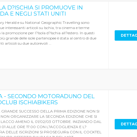
LA D?ISCHIA SI PROMUOVE IN
A E NEGLI STATI UNITI
ry Herald e su National Geographic Travelling sono
ue interessanti articoli su Ischia, tra cinema e terme
la promozione per l?Isola d?Ischia all?estero. In questi
DETTAG
 più grande delle isole partenopee è stata al centro di due
ti articoli su due autorevoli ...
IA - SECONDO MOTORADUNO DEL
CLUB ISCHIABIKERS
 GRANDE SUCCESSO DELLA PRIMA EDIZIONE NON SI
NON ORGANIZZARE LA SECONDA EDIZIONE CHE SI
 LACCO AMENO IL 01/02/03 OTTOBRE. INIZIANDO DAL
DETTAG
 01 ALLE ORE 17.00 CON L?ACCOGLIENZA E L?
A DELLE ISCRIZIONI SI PROSEGUIRà CON IL COCKTEL