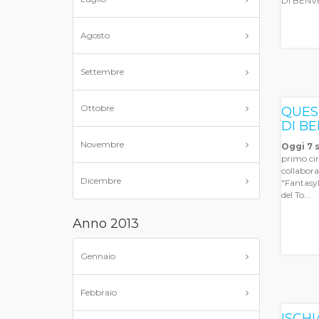
DI BENV
Agosto
Settembre
Ottobre
QUES
DI B
Novembre
Oggi 7 
primo cir
collabora
Dicembre
"Fantasy
del To...
Anno 2013
Gennaio
Febbraio
ISCH