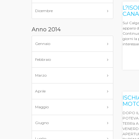
L?ISO
Dicembre
CANAD
Sul Calga
apparsi d
Anno 2014
Continua 
giorni la
Gennaio
interessan
Febbraio
Marzo
Aprile
ISCH
MOTO
Maggio
DOPO IL
POTEVA 
Giugno
TERRà A
VENERDI
APERTUR
Luglio