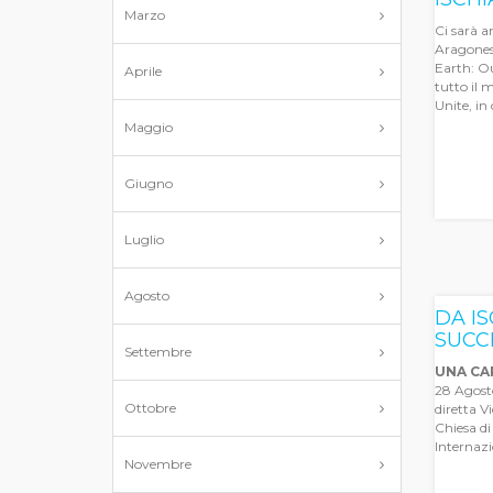
Marzo
Ci sarà a
Aragonese
Earth: Ou
Aprile
tutto il 
Unite, in
Maggio
Giugno
Luglio
Agosto
DA IS
SUCC
Settembre
UNA CAR
28 Agosto
Ottobre
diretta V
Chiesa di
Internazi
Novembre