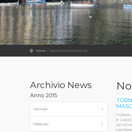
Home
Notizie sull'isola d'Ischia
Not
Archivio News
Anno 2015
TORN
MASC
Gennaio
TORNA 
E CANZON
Febbraio
AD ISCHI
MATRIMON