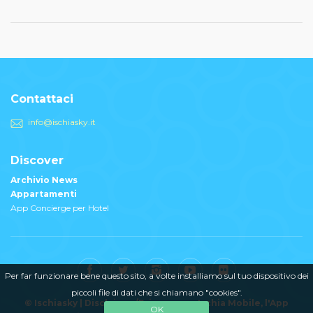
Contattaci
info@ischiasky.it
Discover
Archivio News
Appartamenti
App Concierge per Hotel
Per far funzionare bene questo sito, a volte installiamo sul tuo dispositivo dei
piccoli file di dati che si chiamano "cookies".
© Ischiasky |
Disclaimer/Privacy
Ischia Mobile
, l'App
OK