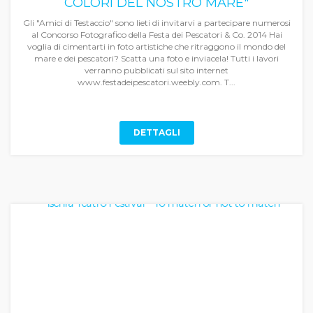
COLORI DEL NOSTRO MARE"
Gli "Amici di Testaccio" sono lieti di invitarvi a partecipare numerosi
al Concorso Fotografico della Festa dei Pescatori & Co. 2014 Hai
voglia di cimentarti in foto artistiche che ritraggono il mondo del
mare e dei pescatori? Scatta una foto e inviacela! Tutti i lavori
verranno pubblicati sul sito internet
www.festadeipescatori.weebly.com. T...
DETTAGLI