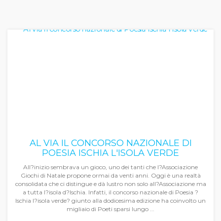
AL VIA IL CONCORSO NAZIONALE DI
POESIA ISCHIA L'ISOLA VERDE
All?inizio sembrava un gioco, uno dei tanti che l?Associazione
Giochi di Natale propone ormai da venti anni. Oggi è una realtà
consolidata che ci distingue e dà lustro non solo all?Associazione ma
a tutta l?isola d?Ischia. Infatti, il concorso nazionale di Poesia ?
Ischia l?isola verde? giunto alla dodicesima edizione ha coinvolto un
migliaio di Poeti sparsi lungo ...