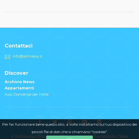
Contattaci
info@ischiasky.it
Discover
Archivio News
Appartamenti
App Concierge per Hotel
Per far funzionare bene questo sito, a volte installiamo sul tuo dispositivo dei
piccoli file di dati che si chiamano "cookies".
© Ischiasky |
Disclaimer/Privacy
Ischia Mobile
, l'App