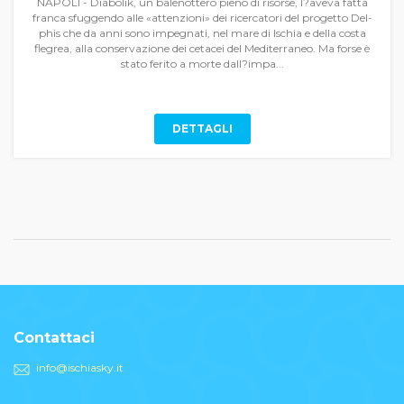
NAPOLI - Diabolik, un bale­nottero pieno di risorse, l?ave­va fatta
franca sfug­gendo alle «attenzioni» dei ri­cercatori del progetto Del­
phis che da anni sono impe­gnati, nel mare di Ischia e del­la costa
flegrea, alla conser­vazione dei cetacei del Medi­terraneo. Ma forse è
stato ferito a morte dall?impa...
DETTAGLI
Contattaci
info@ischiasky.it