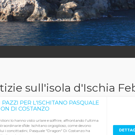
izie sull'isola d'Ischia F
 PAZZI PER L'ISCHITANO PASQUALE
ON DI COSTANZO
ilioni lo hanno visto urlare e soffrire, affrontando l'ultima
 straordinarie sfide. Ischitano orgoglioso, come devono
DETTAG
i lui i concittadini, Pasquale "Dragon" Di Costanzo ha