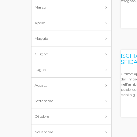
stregato l
Marzo
Aprile
Maggio
Giugno
ISCHI
SFID
Luglio
Ultimo ap
dell'impr
nell'ambit
Agosto
pubblico 
e dalla g..
Settembre
Ottobre
Novembre