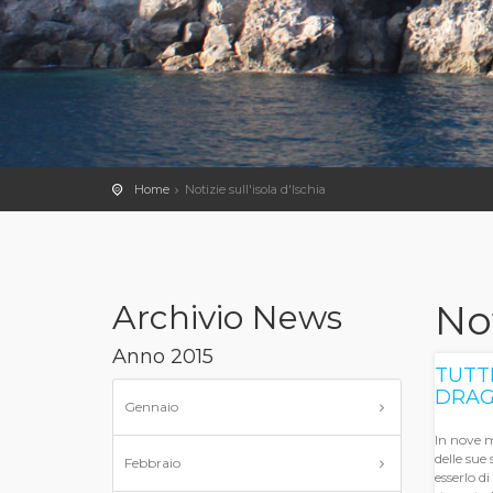
Home
Notizie sull'isola d'Ischia
Not
Archivio News
Anno 2015
TUTTI
DRAG
Gennaio
In nove m
delle sue
Febbraio
esserlo d