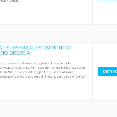
'Italia, sabat...
A - STASERA GLI STRANI TIPICI
ANO BRESCIA
puntamento stasera con gli sketch e le battute
ovvisazione teatrale. Al Museo del Termalismo di San Ciro,
DETTAG
o di "Match Race Vol. 2", gli Strani Tipici salutano il
isolano sfidando la squadra di Brescia, compagine "ostica"
.