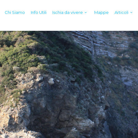
Chi Siamo
Info Utili
Ischia da vivere
Mappe
Articoli