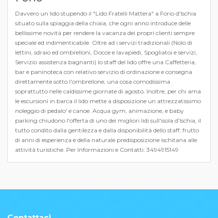
Davvero un lido stupendo il "Lido Fratelli Mattera" a Forio d'Ischia
situato sulla spiaggia della chiaia, che ogni anno introduce delle
bellissime novità per rendere la vacanza dei propri clienti sempre
speciale ed indimenticabile. Oltre ad i servizi tradizionali (Nolo di
lettini, sdraio ed ombrelloni, Docce e lavapiedi, Spogliatoi e servizi,
Servizio assistenza bagnanti) lo staff del lido offre una Caffetteria,
bar e paninoteca con relativo servizio di ordinazione e consegna
direttamente sotto l'ombrellone, una cosa comodissima
soprattutto nelle caldissime giornate di agosto. Inoltre, per chi ama
le escursioni in barca il lido mette a disposizione un attrezzatissimo
noleggio di pedalo' e canoe. Acqua gym, animazione, e baby
parking chiudono l'offerta di uno dei migliori lidi sull'isola d'Ischia, il
tutto condito dalla gentilezza e dalla disponibilità dello staff, frutto
di anni di esperienza e della naturale predisposizione ischitana alle
attività turistiche. Per Informazioni e Contatti: 3494915149
Contattaci