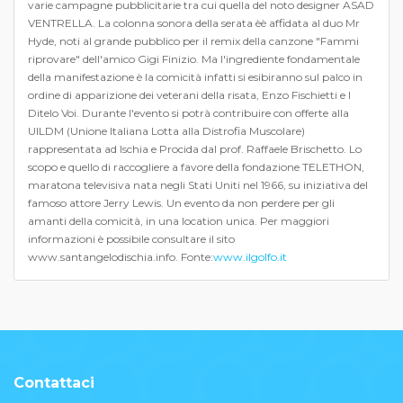
varie campagne pubblicitarie tra cui quella del noto designer ASAD
VENTRELLA. La colonna sonora della serata èè affidata al duo Mr
Hyde, noti al grande pubblico per il remix della canzone "Fammi
riprovare" dell'amico Gigi Finizio. Ma l'ingrediente fondamentale
della manifestazione è la comicità infatti si esibiranno sul palco in
ordine di apparizione dei veterani della risata, Enzo Fischietti e I
Ditelo Voi. Durante l'evento si potrà contribuire con offerte alla
UILDM (Unione Italiana Lotta alla Distrofia Muscolare)
rappresentata ad Ischia e Procida dal prof. Raffaele Brischetto. Lo
scopo e quello di raccogliere a favore della fondazione TELETHON,
maratona televisiva nata negli Stati Uniti nel 1966, su iniziativa del
famoso attore Jerry Lewis. Un evento da non perdere per gli
amanti della comicità, in una location unica. Per maggiori
informazioni è possibile consultare il sito
www.santangelodischia.info. Fonte:
www.ilgolfo.it
Contattaci