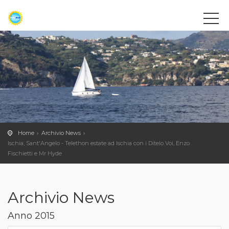
Home
Archivio News
Ischia, Sant'Angelo - Telethon estate ad Ischia con i Ditelo Voi, Enzo
Fischietti e Mr Hyde
Archivio News
Anno 2015