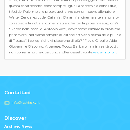
questa caratteristica: sono sempre uguali a se stessi", dicono i due,
tifosi del Palermo alle prese quest'anno con un nuovo allenatore,
Walter Zenga, ex ct del Catania . Da anni al cinema alternano la tv
con striscia la notizia, confermati anche per la prossima stagione?
"Siamo nelle mani di Antonio Ricci, dovremmo iniziare la prossima
primavera. Noi siamo sempre quelli che arrivano prima delle pulizie
di Pasqua". I colleghi che vi piacciono di più? "Flavio Oreglio, Aldo
Giovanni e Giacomo, Albanese, Rocco Barbaro, ma in realtà tutti,
non vorremmo che qualcuno si offendesse!". Fonte:
www.ilgolfo.it
Contattaci
info@ischiasky.it
Discover
Archivio News