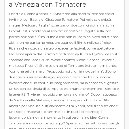
a Venezia con Tornatore
Ficarra e Picone a Venezia. "Andremo alla mostra, sempre che ci
invitino, per Baaria di Giuseppe Tornatore. Poi nelle sale chissà,
magari Medusa ci taglia", scherzano i due comici siciliani a Ischia
Global Fest, ubbidienti al servizio imposto dal regista sulla loro
partecipazione al film. "Fino a che non ci libera dal voto noi stiamo
zitti, non ne parliamo neppure quando il film è nelle sale", dice
Ficarra che ricorda un altro precedente festival, come spettatore,
l'edizione aperta dall'ultimo film di Stanley Kubrik Eye's wide shut,
"peccato che Tom Cruise avesse accanto Nicole Kidman, invece a
me tocca Picone". Stare su un set di Tornatore è stato illuminante:
"con una settimana di Peppuccio noi ci giriamo due film", dicono i
due che più seriamente aggiungono "Tornatore ha un modo di
lavorare che è un continuo insegnamento, ha la capacità di gestire
un set con centinaia di comparse e di mantenere sempre il sorriso e
la serenità. Ti viene il dubbio che non sia umano". Dopo il successo
del 7 e l'8 e della Matassa, stanno già preparando il nuovo film,
ancora per Medusa. "Ufficialmente è tra 5 anni, così si capisce che è
una storia macerata, drammatica. In realtà ci stiamo già
lavorando, siamo nel momento in cui cerchiamo idee. Come
cambieranno i nostri personaggi? Speriamo che restino sempre gli
stessi, ma dentro storie che cambiano. I personaggi comici hanno