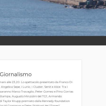
 Giornalismo
mani alle 23,20. Lo spettacolo presentato da Franco Di
gelica Sepe, i Lunic, i Cluster, Senit e Alice. Tra i
e ci saranno Marco Travaglio, Peter Gomez e Pino Corrias
 La Stampa, Augusto Minzolini del TG1, Armando
a di Taylor Krupp premiato dalla Kennedy foundation
o David Grossman e Peter Stothart del "Times".