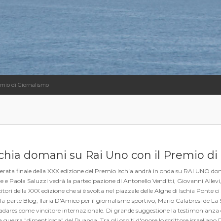
emio di Giornalismo
schia domani su Rai Uno con il Premio di
serata finale della XXX edizione del Premio Ischia andrà in onda su RAI UNO do
 e Paola Saluzzi vedrà la partecipazione di Antonello Venditti, Giovanni Allevi, An
itori della XXX edizione che si è svolta nel piazzale delle Alghe di Ischia Pont
 la parte Blog, Ilaria D'Amico per il giornalismo sportivo, Mario Calabresi de
ladares come vincitore internazionale. Di grande suggestione la testimonianz
a guerra "dimenticata" del Ruanda. Tra gli ospiti d'onore lo scrittore israelian