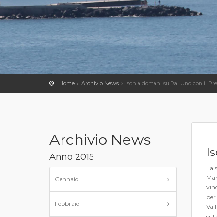
Home
Archivio News
Ischia domani su Rai Uno con il Pr
Archivio News
I
Anno 2015
La 
Mare
Gennaio
vinc
per
Febbraio
Val
sull