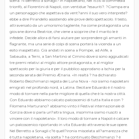
scena ?Il berretto a sonagli? in napoletano, Nel 1936 la commedia
trionfò, al Fiorentini di Napoli, con ventidue ?esauriti?. ?Ciampa era
un personaggio che aspettava da vent?anni il suo vero interprete?
ebbe a dire Pirandello assistendo alle prove dello spettacolo. Il testo,
attraversato da un umorismo tagliente, ha come protagonista una
giovane donna Beatrice, che viene a scoprire che il marito le è
infedele. Decide allora di farsi aiutare per sorprendere gli amanti in
flagrante, ma una serie di colpi di scena porterà la vicenda a un
esito inaspettato. Già andati in scena a Pompei, ad Alife, a
Sabaudia, a Terni, a San Martino al Cimino dove si sono aggiudicati
tre premi relativi al miglio attore protagonista, e al miglior
spettacolo per la giuria e per il pubblico approdano a Ischia per la
seconda serata del Premio Ænaria. «In realtà ? ha dichiarato
Roberto Becchimanzi regista dei Luna Nova - noi siamo napoletani
emigrati nel profondo nord, a Latina. Recitare Eduardo è il nostro
modo di tornare nella parte migliore di quella che è la nostra città.
Con Eduardo abbiamo calcato palcoscenici di tutta Italia e con ?
Filomena Marturano? abbiamo vinto il Festival internazionale di
Gorizia dove si parla un?altra lingua, insomma siamo riusciti a
vincere con il napoletano». Il loro modo di tornare a Napoli è calcare
un palcoscenico riportando in vita Eduardo attraverso le sue opere.
Nel Berretto a Sonagli c?è quell?ironia miscelata all?amarezza che
è tutta napoletana, «la scelta ? ha continuato Becchimanzi ? è