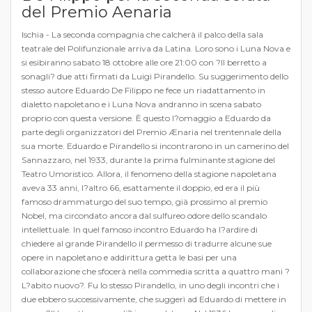
del Premio Aenaria
Ischia - La seconda compagnia che calcherà il palco della sala
teatrale del Polifunzionale arriva da Latina. Loro sono i Luna Nova e
si esibiranno sabato 18 ottobre alle ore 21:00 con ?Il berretto a
sonagli? due atti firmati da Luigi Pirandello. Su suggerimento dello
stesso autore Eduardo De Filippo ne fece un riadattamento in
dialetto napoletano e i Luna Nova andranno in scena sabato
proprio con questa versione. È questo l?omaggio a Eduardo da
parte degli organizzatori del Premio Ænaria nel trentennale della
sua morte. Eduardo e Pirandello si incontrarono in un camerino del
Sannazzaro, nel 1933, durante la prima fulminante stagione del
Teatro Umoristico. Allora, il fenomeno della stagione napoletana
aveva 33 anni, l?altro 66, esattamente il doppio, ed era il più
famoso drammaturgo del suo tempo, già prossimo al premio
Nobel, ma circondato ancora dal sulfureo odore dello scandalo
intellettuale. In quel famoso incontro Eduardo ha l?ardire di
chiedere al grande Pirandello il permesso di tradurre alcune sue
opere in napoletano e addirittura getta le basi per una
collaborazione che sfocerà nella commedia scritta a quattro mani ?
L?abito nuovo?. Fu lo stesso Pirandello, in uno degli incontri che i
due ebbero successivamente, che suggerì ad Eduardo di mettere in