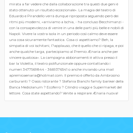
mirata a far vedere che dalla collaborazione tra questi due geni è
stato ottenuto un risultato eccezionale». La magia del teatro di
Eduardo e Pirandello verrà dunque riproposta seguendo però dei
ritmi più moderni, «arriviamo a Ischia, - ha concluso Becchimanzi -
con la consapevolezza di venire in una delle parti più belle e nobili di
Napoli. Vivere la vostra isola in un periodo così calmo deve essere
una cosa sicuramente fantastica. Cosa ci aspettiamo? Beh, la
simpatia di voi ischitani, l?applauso, che è quello che ci ripaga, e poi
anche qualche targa, partecipiamo al Premio Ænaria anche per
vincere qualcosa». La campagna abbonamenti è attiva presso il
bar la Violetta, il teatro polifunzionale oppure contattando i
numeri 3477569844 - 3669376541 o anche inviando una mail
apremioaenaria@hotmail.com. Il premio è offerto da Ambrosino
carburanti ? Oasis ristorante ? Stefania Bianchi family banker della
Banca Mediolanum ? Ecoferro ? Cilindro viaggi e Supermarket del
lettore. Cosa state aspettando? Venite a respirare Ænaria nuova!