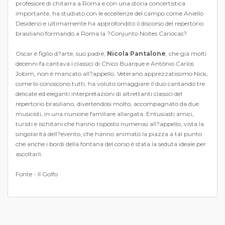
professore di chitarra a Roma e con una storia concertistica
importante, ha studiato con le eccellenze del campo come Aniello
Desiderio e ultimamente ha approfondito il discorso del repertorio
brasiliano formando a Roma la ?Conjunto Noites Cariocas?.
Oscar è figlio d?arte, suo padre,
Nicola Pantalone
, che già molti
decenni fa cantava i classici di Chico Buarque e Antônio Carlos
Jobim, non è mancato all?appello. Veterano apprezzatissimo Nick,
come lo conoscono tutti, ha voluto omaggiare il duo cantando tre
delicate ed eleganti interpretazioni di altrettanti classici del
repertorio brasiliano, divertendosi molto, accompagnato da due
musicisti, in una riunione familiare allargata. Entusiasti amici,
turisti e ischitani che hanno risposto numerosi all?appello, vista la
singolarità dell?evento, che hanno animato la piazza a tal punto
che anche i bordi della fontana del corso è stata la seduta ideale per
ascoltarli.
Fonte - Il Golfo