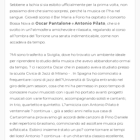
Sebbene a Ischia si sia esibito ufficialmente per la prima volta, non
possiamo dire che siamo sorpresi, perché la musica ce l?ha nel
sangue. Giovedì scorso il Bar Maria a Forio ha ospitato il concerto
Bossa Nova di
Oscar Pantalone
e
Antonio Pilato
, che si è
svolto in un?atmosfera amichevole e rilassata, regalando al corso
all?ombra del Torrione una serata indimenticabile, come non
accadeva da tempo.
?Mi sono trasferito a Siviglia, dove ho trovato un ambiente ideale
per riprendere lo studio della musica che avevo abbandonato ormai
da tempo, ? ci racconta Oscar che in passato aveva studiato presso
la scuola Civica di Jazz di Milano - . In Spagna ho cominciato a
frequentare i corsi di jazz dell?Università di Siviglia entrando nel
giro delle jam session, cosa che mi ha permesso in poco tempo di
conoscere nuovi musicisti con i quali ho portato avanti progetti
musicali con varie formazioni, accompagnando solisti e cantanti,
in trio, quartetto e quintetto. L?amicizia con Antonio Pilato è
ventennale ? continua -, già a sedici anni nella sua casa di
Cartaromana provavamo gli accordi delle canzoni di Pino Daniele
e del repertorio brasiliano, cominciando ad ascoltare musica più
sofisticata. Esibirci insieme è stato un po? come tornare ai tempi
del liceo! Antonio ? continua - è un chitarrista classico eccellente,