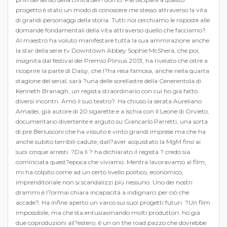
progetto è stato un modo di conoscere me stesso attraverso la vita
di grandi personaggi della storia. Tutti noi cerchiamo le risposte alle
domande fondamentali della vita attraverso quello che facciamo?.
Al maestro ha voluto manifestare tutta la sua ammirazione anche
la star della serie tv Downtown Abbey Sophie McShera, che poi,
insignita dal festival del Premio Plinius 2013, ha rivelato che oltre a
ricoprire la parte di Daisy, che l?ha resa famosa, anche nella quarta
stagione del serial, sarà ?una delle sorellastre della Cenerentola di
Kenneth Branagh, un regista straordinario con cui ho già fatto
diversi incontri. Amo il suo teatro?. Ha chiuso la serata Aureliano
Amadei, già autore di 20 sigarette e a Ischia con Il Leone di Orvieto,
documentario divertente e arguto su Giancarlo Parretti, una sorta
di pre Berlusconi che ha vissuto e vinto grandi imprese ma che ha
anche subito terribili cadute, dall?aver acquistato la MgM fino ai
suoi cinque arresti. ?Da lì ? ha dichiarato il regista ? credo sia
cominciata quest?epoca che viviamo. Mentra lavoravamo al film,
mi ha colpito come ad un certo livello politico, economico,
imprenditoriale non si scandalizzi più nessuno. Uno dei nostri
drammi è l?ormai chiara incapacità a indignarci per ciò che
accade?. Ha infine aperto un varco sui suoi progetti futuri. ?Un film
impossibile, ma che sta entusiasmando molti produttori: ho già
due coproduzioni all?estero, è un on the road pazzo che dovrebbe