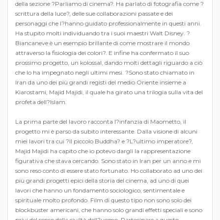
della sezione ?Parliamo di cinema?. Ha parlato di fotografia come ?
scrittura della luce?, delle sue collaborazioni passate e dei
personaggi che l?hanno guidato professionalmente in questi anni.
Ha stupito molti individuando tra i suoi maestri Walt Disney. ?
Biancaneve è un esempio brillante di come mostrare il mondo
attraverso la fisiologia dei colori?. E infine ha confermato il suo
prossimo progetto, un kolossal, dando molti dettagli riguardo a ciò
che lo ha impegnato negli ultimi mesi. ?Sono stato chiamato in
Iran da uno dei più grandi registi del medio Oriente insieme a
Kiarostami, Majid Majidi, il quale ha girato una trilogia sulla vita del
profeta dell?Islam.
La prima parte del lavoro racconta l?infanzia di Maometto, il
progetto mi è parso da subito interessante. Dalla visione di alcuni
miei lavori tra cui ?Il piccolo Buddha? e ?L?ultimo imperatore?,
Majid Majidi ha capito che io potevo dargli la rappresentazione
figurativa che stava cercando. Sono stato in Iran per un anno e mi
sono reso conto di essere stato fortunato. Ho collaborato ad uno dei
più grandi progetti epici della storia del cinema, ad uno di quei
lavori che hanno un fondamento sociologico, sentimentale e
spirituale molto profondo. Film di questo tipo non sono solo dei
blockbuster americani, che hanno solo grandi effetti speciali e sono
privi del senso della civiltà dell?uomo. Partecipare a questo