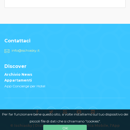
Contattaci
info@ischiasky.it
Discover
Archivio News
Appartamenti
App Concierge per Hotel
Per far funzionare bene questo sito, a volte installiamo sul tuo dispositivo dei
piccoli file di dati che si chiamano "cookies".
© Ischiasky |
Disclaimer/Privacy
Ischia Mobile
, l'App
OK