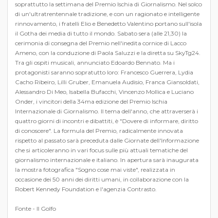
soprattutto la settimana del Premio Ischia di Giornalismo. Nel solco
di un'ultratrentennale tradizione, e con un ragionato e intelligente
rinnovamento, i fratelli Elio e Benedetto Valentino portano sull'isola
il Gotha dei media di tutto il mondo. Sabato sera (alle 21,30) la
cerimonia di consegna del Premio nell'inedita cornice di Lacco
Ameno, con la conduzione di Paola Saluzzi e la diretta su SkyTg24.
Tra gli ospiti musicali, annunciato Edoardo Bennato. Ma i
protagonisti saranno sopratutto loro: Francesco Guerrera, Lydia
Cacho Ribeiro, Lilli Gruber, Emanuela Audisio, Franca Giansoldati,
Alessandro Di Meo, Isabella Bufacchi, Vincenzo Mollica e Luciano
Onder, i vincitori della 34ma edizione del Premio Ischia
Internazionale di Giornalismo. Il tema dell'anno, che attraverserà i
quattro giorni di incontri e dibattiti, è "Dovere di informare, diritto
di conoscere". La formula del Premio, radicalmente innovata
rispetto al passato sarà preceduta dalle Giornate dell'Informazione
che si articoleranno in vari focus sulle più attuali tematiche del
giornalismo internazionale e italiano. In apertura sarà inaugurata
la mostra fotografica "Sogno cose mai viste", realizzata in
occasione dei 50 anni dei diritti umani, in collaborazione con la
Robert Kennedy Foundation e l'agenzia Contrasto.
Fonte - Il Golfo