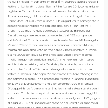
tra cui il tris più importante: miglior film, sceneggiatura e regia) il
festival di Ischia attribuisce l?Ischia Film Award 2015, come miglior
regista dell?anno. Il premio, che nel passato è stato attribuito a
illustri personaggi del mondo del cinema come il regista francese
Benoit Jacquot e al Premio Oscar Bille August verrà consegnato in
occasione della tredicesima edizione dell?Ischia Film Festival il
prossimo 29 giugno nella suggestiva Cattedrale Barocca del
Castello Aragonese, sede esclusiva del festival. ?E? con grande
soddisfazione? ? ha dichiarato il direttore del festival Michelangelo
Messina ? ?che attribuiamo questo premio a Francesco Munzi, un
regista che abbiamo visto partecipare e vincere il festival di Ischia
già nel 2005 con il suo Saimir che si aggiudicò il premio come
miglior lungometraggio italiano?. Anime nere, un noir intenso
ambientato ad Africo, nella Calabria più profonda, racconta la
storia di tre fratelli affiliati alla 'ndrangheta e sarà proiettato al
festival di Ischia subito dopo l?incontro con l?autore. ?Accogliamo
con sommo piacere? ? ha proseguito Messina ? ?anche il vincitore
del David di Donatello come miglior cortometraggio, il regista
Giuseppe Marco Albano, che sarà ad Ischia nella stessa serata con il
suo corto Thriller in competizione nella sezione cortometraggi.? Il
festival internazionale del cinema di Ischia si svolgerà dal 27 giugno
al 4 luglio 2015 nell?incantevole scenario del Castello Aragonese di
Ischia. Posto sotto l?alto patrocinio del Parlamento europeo il