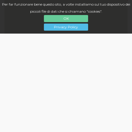
Per far funzionare bene questo sito, a volte installiamo sul tuo dispositivo dei
piccoli file di dati che si chiamano "cookies".
OK
Privacy Policy
Contattaci
info@ischiasky.it
Discover
Archivio News
Appartamenti
App Concierge per Hotel