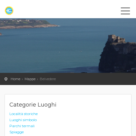
Home
Mappe
Belvedere
Categorie Luoghi
Località storiche
Luoghi simbolo
Parchi termali
Spiagge