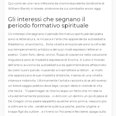
Qui contrae una rara infezione da cromo esavalente (sindrome di
William Barrè) in Isreale ,sindrome da cui combatte ancor oggi.
Gli interessi che segnano il
periodo formativo spirituale
Gli interessi che segnano il periodo formativo spirituale del poeta
sono la letteratura, la musica e l'arte che apprende da autodidatta.
Ribellismo, anarchismo, , forte vitalità emozionale sono la cifra del
suo temperamento artistico e dei suoi modi espressivi letterari e
poetici. Colori forti, densi, onirici, flusso di coscienza nella vocazione
linguistica sono le modalità espressive di Eroma. A tutto il mondo
dell'arte si avvicina da autodidatta e da sperimentatore,affascinato
da colori suoni parole, riuscendo a trasmettere ai lettori , ai molti
che apprezzano le sue modalità stilistiche, il senso di una vitalità
intensa e indomita. Ultimamente l'artista racconta di se attraverso
un breve saggio poetico dove lega i propri ideali e vicende di vita
che recita : "Copenhagen di ritorno dopo un fatto che mi rese la
vita estremamente preziosa...vi dirò con un dentro un po di pesia di
De Gregori (mio padre seppellito qualche anno prima, nessuno più
a coltivare la vite...verderame sulle sua poche, poche unghie ,e
troppi figli da cullare ...e il treno io l'ho presi e feci bene, spago sulla