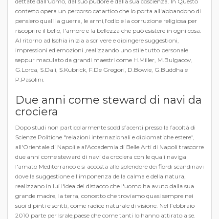
dettate dall'uomo, dal suo pudore e dalla sua coscienza. In Questo
contesto opera un percorso catartico che lo porta all'abbandono di
pensiero quali la guerra, le armi,l'odio e la corruzione religiosa per
riscoprire il bello, l'amore e la bellezza che può esistere in ogni cosa.
Al ritorno ad Ischia inizia a scrivere e dipingere suggestioni,
impressioni ed emozioni ,realizzando uno stile tutto personale
seppur maculato da grandi maestri come H.Miller, M.Bulgacov,
G.Lorca, S.Dalì, S.Kubrick, F.De Gregori, D.Bowie, G.Buddha e
P.Pasolini.
Due anni come steward di navi da
crociera
Dopo studi non particolarmente soddisfacenti presso la facoltà di
Scienze Politiche "relazioni internazionali e diplomatiche estere",
all'Orientale di Napoli e al'Accademia di Belle Arti di Napoli trascorre
due anni come steward di navi da crociera con le quali naviga
l'amato Mediterraneo e si accosta allo splendore dei fiordi scandinavi
dove la suggestione e l'imponenza della calma e della natura,
realizzano in lui l'idea del distacco che l'uomo ha avuto dalla sua
grande madre, la terra, concetto che troviamo quasi sempre nei
suoi dipinti e scritti, come radice naturale di visione. Nel Febbraio
2010 parte per Israle,paese che come tanti lo hanno attirato a se.