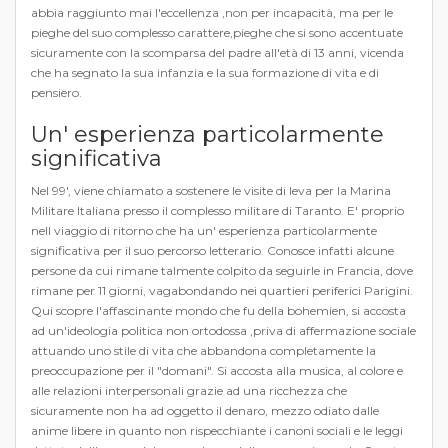
abbia raggiunto mai l'eccellenza ,non per incapacità, ma per le
pieghe del suo complesso carattere,pieghe che si sono accentuate
sicuramente con la scomparsa del padre all'età di 13 anni, vicenda
che ha segnato la sua infanzia e la sua formazione di vita e di
pensiero.
Un' esperienza particolarmente
significativa
Nel 99', viene chiamato a sostenere le visite di leva per la Marina
Militare Italiana presso il complesso militare di Taranto. E' proprio
nell viaggio di ritorno che ha un' esperienza particolarmente
significativa per il suo percorso letterario. Conosce infatti alcune
persone da cui rimane talmente colpito da seguirle in Francia, dove
rimane per 11 giorni, vagabondando nei quartieri periferici Parigini.
Qui scopre l'affascinante mondo che fu della bohemien, si accosta
ad un'ideologia politica non ortodossa ,priva di affermazione sociale
attuando uno stile di vita che abbandona completamente la
preoccupazione per il "domani". Si accosta alla musica, al colore e
alle relazioni interpersonali grazie ad una ricchezza che
sicuramente non ha ad oggetto il denaro, mezzo odiato dalle
anime libere in quanto non rispecchiante i canoni sociali e le leggi