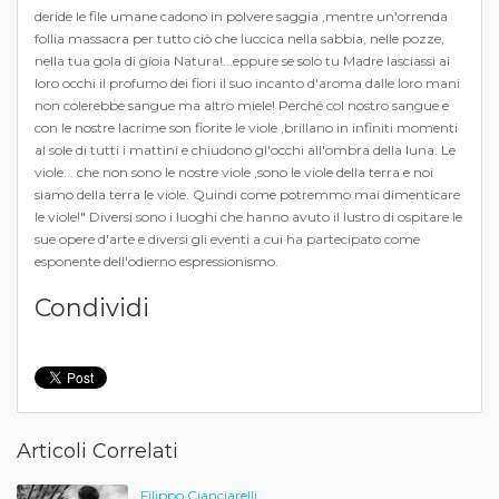
deride le file umane cadono in polvere saggia ,mentre un'orrenda
follia massacra per tutto ciò che luccica nella sabbia, nelle pozze,
nella tua gola di gioia Natura!...eppure se solo tu Madre lasciassi ai
loro occhi il profumo dei fiori il suo incanto d'aroma dalle loro mani
non colerebbe sangue ma altro miele! Perché col nostro sangue e
con le nostre lacrime son fiorite le viole ,brillano in infiniti momenti
al sole di tutti i mattini e chiudono gl'occhi all'ombra della luna. Le
viole... che non sono le nostre viole ,sono le viole della terra e noi
siamo della terra le viole. Quindi come potremmo mai dimenticare
le viole!" Diversi sono i luoghi che hanno avuto il lustro di ospitare le
sue opere d'arte e diversi gli eventi a cui ha partecipato come
esponente dell'odierno espressionismo.
Condividi
Articoli Correlati
Filippo Cianciarelli