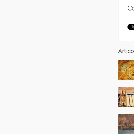
C
Artico