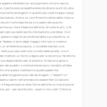
 e appena fattibile con accorgimenti intuitivi senza
e, il porticciolo prospettandolo da diversi punti di vista.
nfinitamente divergenti in qualità dai modi troppo vistosi
abbricatore. Aveva un raro finissimo senso della misura,
 nature morte dipinte da lui e osservate quanto
onia, che è l'essenza dell'arte, di tutte le arti, vi fa
seri pervasi dallo spirito che bastano a se stessi. Gli è
iaceva negli strati profondi della sua coscienza, la
e. Spesso vi sono degli ingegni che non si rivelano
 in un ambiente propizio, ci avrebbe lasciato una
ella sua casa costruita a livello delle pinete, ma in
on dei mattoni un forno a legna per la ceramica. Ne sfornò
a sua disponibilità per la plastica. Mi davano gioia a
ropri dei puledri, e mentalmente sono riandato all'idea-
fatto che questo nobilissimo quadrupede che
elle tre generazioni dei de Angelis. L'"essere" e il
ta.I periti nell'arte devono essere fatti (o lasciati)
 è frequentissima nella Storia dell'arte la rivalutazione
, poi - per sentito dire - posti in non cale" (Ottavio