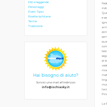
Miti e leggende
Fede
Personaggi
indi
Piatti Tipici
Quei
Ricette Ischitane
e se
Terme
ign
Tradizione
armo
dime
sem
qual
comp
test
segu
di b
vede
mod
Hai bisogno di aiuto?
meta
ling
Scrivici una mail all'indirizzo
mori
info@ischiasky.it
tard
Pin
La 