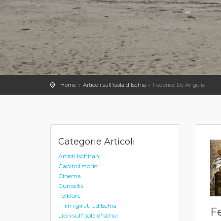
Home
Articoli sull'isola d'Ischia
Federico De Angelis
Categorie Articoli
Artisti Ischitani
Capitoli storici
Cinema
Curiosità
Folklore
I Film girati ad Ischia
F
Libri sull'isola d'Ischia