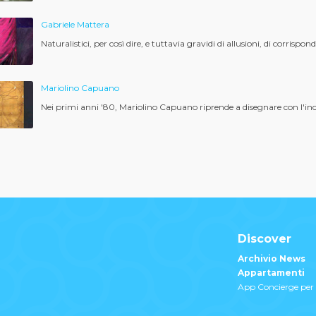
Gabriele Mattera
Naturalistici, per così dire, e tuttavia gravidi di allusioni, di corrisp
Mariolino Capuano
Nei primi anni '80, Mariolino Capuano riprende a disegnare con l'inc
Discover
Archivio News
Appartamenti
App Concierge per 