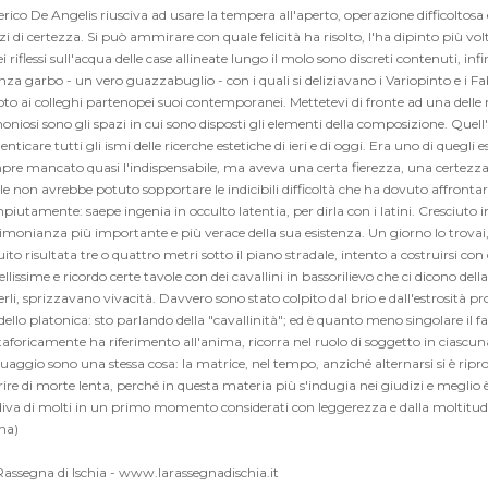
rico De Angelis riusciva ad usare la tempera all'aperto, operazione difficoltosa
zi di certezza. Si può ammirare con quale felicità ha risolto, l'ha dipinto più volt
 riflessi sull'acqua delle case allineate lungo il molo sono discreti contenuti, i
nza garbo - un vero guazzabuglio - con i quali si deliziavano i Variopinto e i F
oto ai colleghi partenopei suoi contemporanei. Mettetevi di fronte ad una delle
niosi sono gli spazi in cui sono disposti gli elementi della composizione. Quell'arm
nticare tutti gli ismi delle ricerche estetiche di ieri e di oggi. Era uno di quegli es
pre mancato quasi l'indispensabile, ma aveva una certa fierezza, una certezza g
e non avrebbe potuto sopportare le indicibili difficoltà che ha dovuto affrontar
iutamente: saepe ingenia in occulto latentia, per dirla con i latini. Cresciuto
imonianza più importante e più verace della sua esistenza. Un giorno lo trovai, n
ito risultata tre o quattro metri sotto il piano stradale, intento a costruirsi c
ellissime e ricordo certe tavole con dei cavallini in bassorilievo che ci dicono dell
rli, sprizzavano vivacità. Davvero sono stato colpito dal brio e dall'estrosità p
ello platonica: sto parlando della "cavallinità"; ed è quanto meno singolare il 
foricamente ha riferimento all'anima, ricorra nel ruolo di soggetto in ciascuna d
uaggio sono una stessa cosa: la matrice, nel tempo, anziché alternarsi si è riprodot
re di morte lenta, perché in questa materia più s'indugia nei giudizi e meglio è.
iva di molti in un primo momento considerati con leggerezza e dalla moltitudine
na)
Rassegna di Ischia - www.larassegnadischia.it