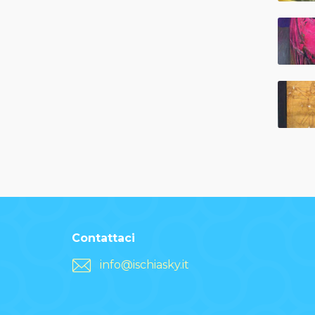
Contattaci
info@ischiasky.it