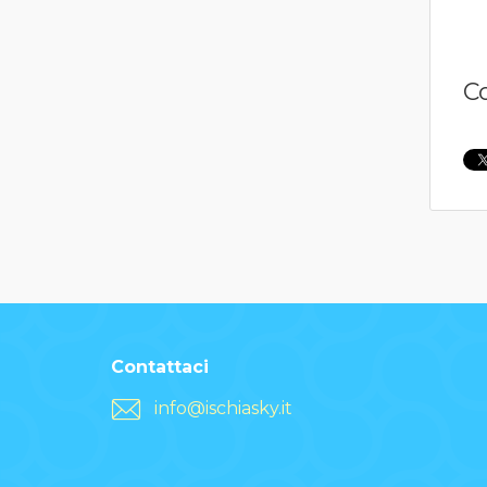
C
Contattaci
info@ischiasky.it