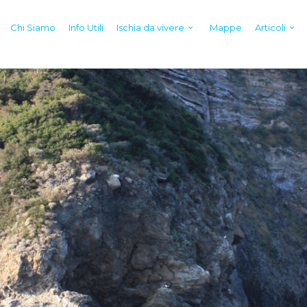
Chi Siamo
Info Utili
Ischia da vivere
Mappe
Articoli