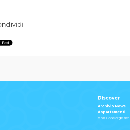
ondividi
Discover
Archivio News
Appartamenti
App Concierge per 