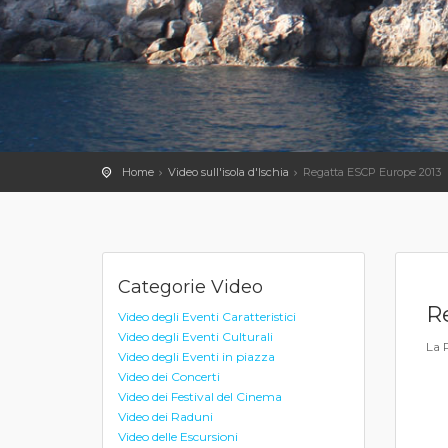
Home
Video sull'isola d'Ischia
Regatta ESCP Europe 2013
Categorie Video
R
Video degli Eventi Caratteristici
Video degli Eventi Culturali
La 
Video degli Eventi in piazza
Video dei Concerti
Video dei Festival del Cinema
Video dei Raduni
Video delle Escursioni