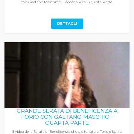
con Gaetano Maschio e Filomena Piro - Quinta Parte.
DETTAGLI
GRANDE SERATA DI BENEFICENZA A
FORIO CON GAETANO MASCHIO -
QUARTA PARTE
Il video della Serata di Beneficenza che si è tenuta a Forio d'Ischia