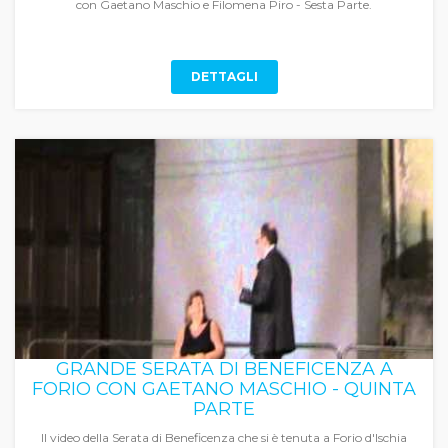
con Gaetano Maschio e Filomena Piro - Sesta Parte.
DETTAGLI
GRANDE SERATA DI BENEFICENZA A
FORIO CON GAETANO MASCHIO - QUINTA
PARTE
Il video della Serata di Beneficenza che si è tenuta a Forio d'Ischia