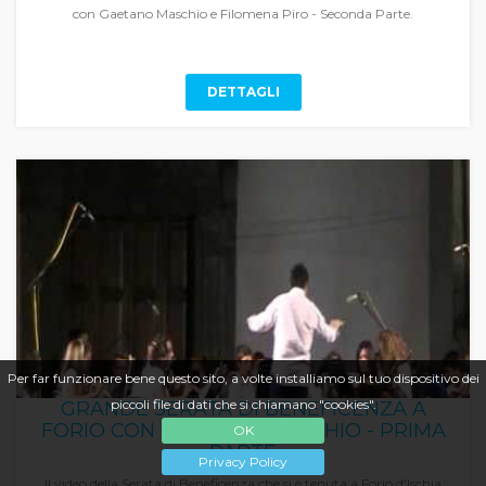
con Gaetano Maschio e Filomena Piro - Seconda Parte.
DETTAGLI
Per far funzionare bene questo sito, a volte installiamo sul tuo dispositivo dei
piccoli file di dati che si chiamano "cookies".
GRANDE SERATA DI BENEFICENZA A
FORIO CON GAETANO MASCHIO - PRIMA
OK
PARTE
Privacy Policy
Il video della Serata di Beneficenza che si è tenuta a Forio d'Ischia