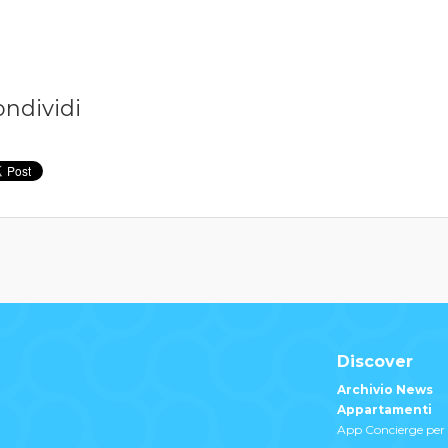
ondividi
Discover
Archivio News
Appartamenti
App Concierge per 