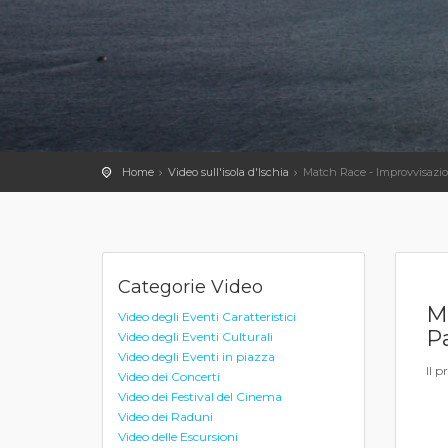
Home
Video sull'isola d'Ischia
Match Race - Improvvisazio
Categorie Video
M
Video degli Eventi Caratteristici
P
Video degli Eventi Culturali
Video degli Eventi in piazza
Il 
Video dei Concerti
Video dei Festival del Cinema
Video dei Raduni
Video delle Escursioni