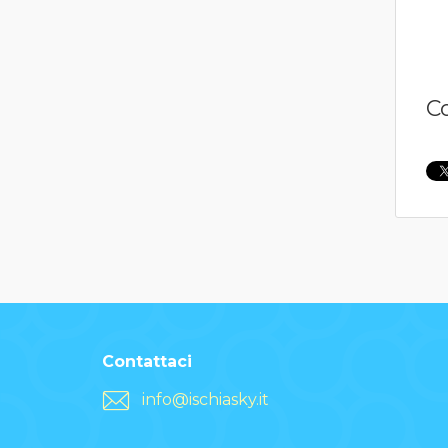
C
Contattaci
info@ischiasky.it