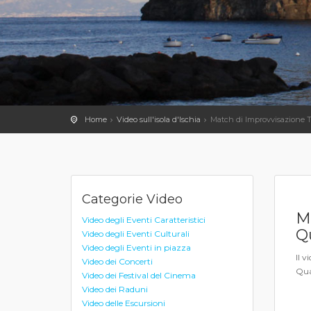
Home
Video sull'isola d'Ischia
Match di Improvvisazione Te
Categorie Video
Ma
Video degli Eventi Caratteristici
Q
Video degli Eventi Culturali
Video degli Eventi in piazza
Il v
Video dei Concerti
Qua
Video dei Festival del Cinema
Video dei Raduni
Video delle Escursioni