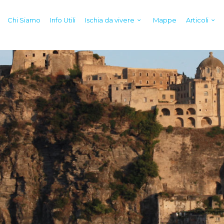
Chi Siamo
Info Utili
Ischia da vivere
Mappe
Articoli