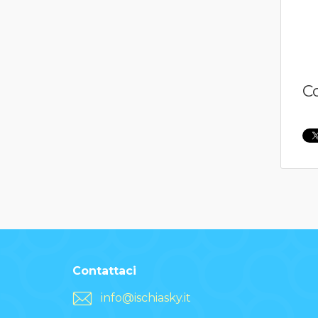
C
Contattaci
info@ischiasky.it