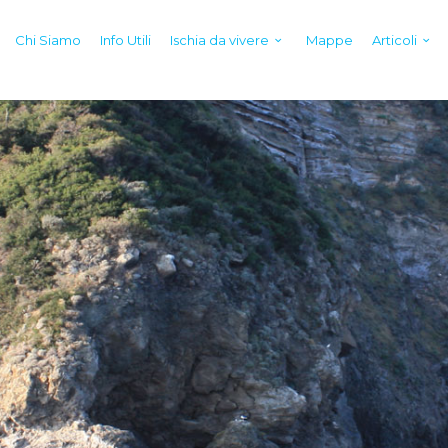
Chi Siamo
Info Utili
Ischia da vivere
Mappe
Articoli