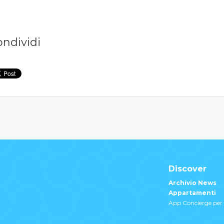
ondividi
Discover
Archivio News
Appartamenti
App Concierge per 