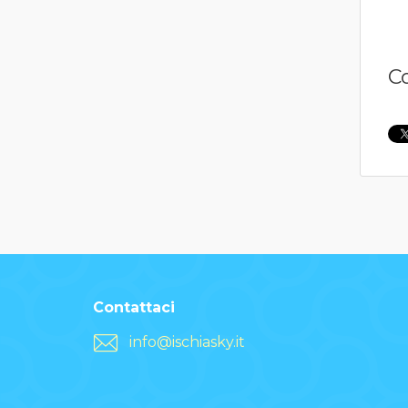
C
Contattaci
info@ischiasky.it