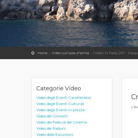
Home
Video sull'isola d'Ischia
Crateri In Festa 2011 - Pas
Categorie Video
Cr
Video degli Eventi Caratteristici
Video degli Eventi Culturali
L'ev
Video degli Eventi in piazza
Video dei Concerti
Video dei Festival del Cinema
Video dei Raduni
Video delle Escursioni