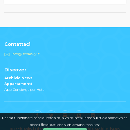
Contattaci
info@ischiasky.it
Discover
Archivio News
Appartamenti
App Concierge per Hotel
Per far funzionare bene questo sito, a volte installiamo sul tuo dispositivo dei
piccoli file di dati che si chiamano "cookies".
© Ischiasky |
Disclaimer/Privacy
Ischia Mobile
, l'App