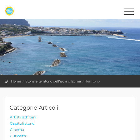
Home
Storia e territorio dell'isola d'Ischia
Territorio
Categorie Articoli
Artisti Ischitani
Capitoli storici
Cinema
Curiosità