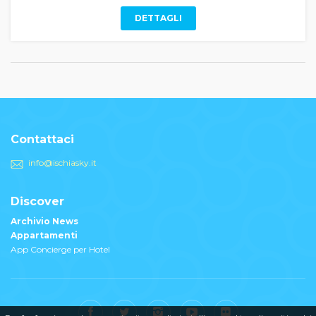
DETTAGLI
Contattaci
info@ischiasky.it
Discover
Archivio News
Appartamenti
App Concierge per Hotel