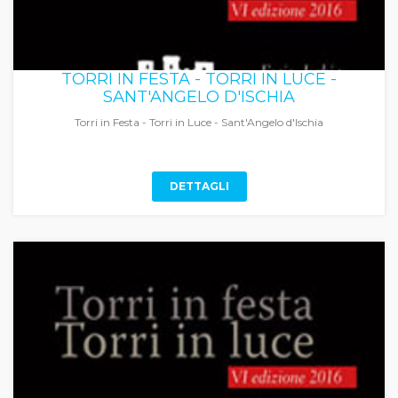
TORRI IN FESTA - TORRI IN LUCE -
SANT'ANGELO D'ISCHIA
Torri in Festa - Torri in Luce - Sant'Angelo d'Ischia
DETTAGLI