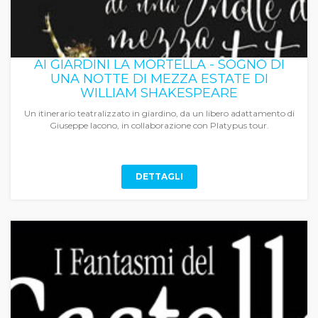
AI GIARDINI LA MORTELLA - SOGNO DI
UNA NOTTE DI MEZZA ESTATE DI
WILLIAM SHAKESPEARE
Un itinerario teatralizzato in giardino, da un libero adattamento di
Giuseppe Iacono, in collaborazione con Platypus tour.
DETTAGLI