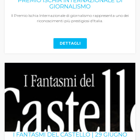
PREMIO ISCHIA INTERNAZIONALE DI
GIORNALISMO
Il Premio Ischia Internazionale di giornalismo rappresenta uno dei
riconoscimenti più prestigiosi d'Italia.
DETTAGLI
I FANTASMI DEL CASTELLO | 29 GIUGNO