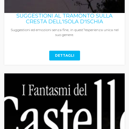
SUGGESTIONI AL TRAMONTO SULLA
CRESTA DELL'ISOLA D'ISCHIA
Suggestioni ed emozioni senza fine, in quest?esperienza unica nel
suo genere.
DETTAGLI