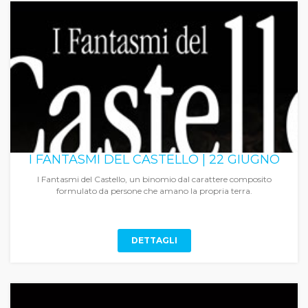
I FANTASMI DEL CASTELLO | 22 GIUGNO
I Fantasmi del Castello, un binomio dal carattere composito
formulato da persone che amano la propria terra.
DETTAGLI