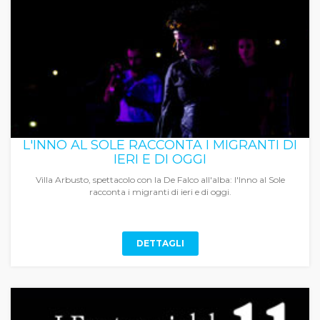
L'INNO AL SOLE RACCONTA I MIGRANTI DI
IERI E DI OGGI
Villa Arbusto, spettacolo con la De Falco all'alba: l'Inno al Sole
racconta i migranti di ieri e di oggi.
DETTAGLI