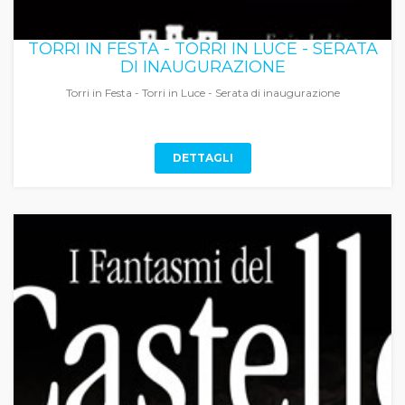
TORRI IN FESTA - TORRI IN LUCE - SERATA
DI INAUGURAZIONE
Torri in Festa - Torri in Luce - Serata di inaugurazione
DETTAGLI