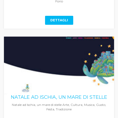
Forio
DETTAGLI
NATALE AD ISCHIA, UN MARE DI STELLE
Natale ad Ischia, un mare di stelle Arte, Cultura, Musica, Gusto,
Festa, Tradizione