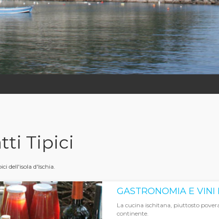
tti Tipici
pici dell'isola d'Ischia.
GASTRONOMIA E VINI 
La cucina ischitana, piuttosto povera 
continente.