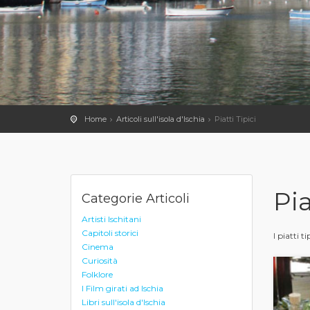
Home
Articoli sull'isola d'Ischia
Piatti Tipici
Pia
Categorie Articoli
Artisti Ischitani
Capitoli storici
I piatti ti
Cinema
Curiosità
Folklore
I Film girati ad Ischia
Libri sull'isola d'Ischia