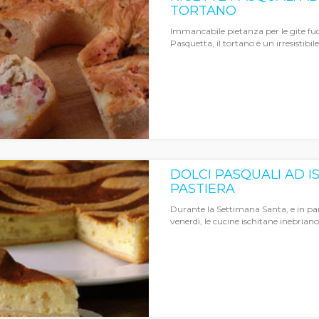
TORTANO
Immancabile pietanza per le gite fuo
Pasquetta, il tortano è un irresistibile
DOLCI PASQUALI AD IS
PASTIERA
Durante la Settimana Santa, e in par
venerdì, le cucine ischitane inebriano