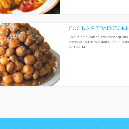
CUCINA E TRADIZIONI
La cucina a Panza, così come quella i
esercitate su di essa dalla cucina nap
campana.