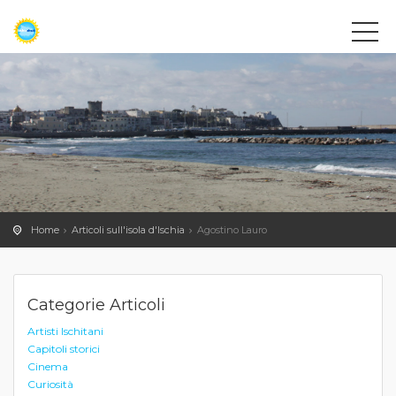
Home
Articoli sull'isola d'Ischia
Agostino Lauro
Categorie Articoli
Artisti Ischitani
Capitoli storici
Cinema
Curiosità