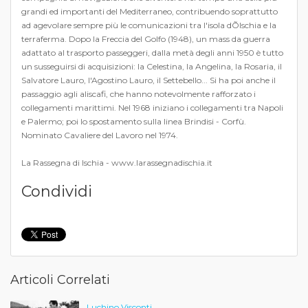
grandi ed importanti del Mediterraneo, contribuendo soprattutto
ad agevolare sempre più le comunicazioni tra l'isola dÕIschia e la
terraferma. Dopo la Freccia del Golfo (1948), un mass da guerra
adattato al trasporto passeggeri, dalla metà degli anni 1950 è tutto
un susseguirsi di acquisizioni: la Celestina, la Angelina, la Rosaria, il
Salvatore Lauro, l'Agostino Lauro, il Settebello... Si ha poi anche il
passaggio agli aliscafi, che hanno notevolmente rafforzato i
collegamenti marittimi. Nel 1968 iniziano i collegamenti tra Napoli
e Palermo; poi lo spostamento sulla linea Brindisi - Corfù.
Nominato Cavaliere del Lavoro nel 1974.
La Rassegna di Ischia - www.larassegnadischia.it
Condividi
Articoli Correlati
Luchino Visconti