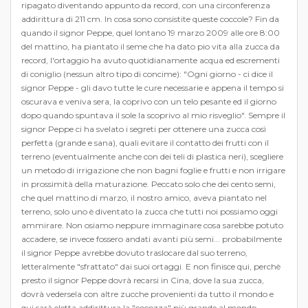
ripagato diventando appunto da record, con una circonferenza
addirittura di 211 cm. In cosa sono consistite queste coccole? Fin da
quando il signor Peppe, quel lontano 19 marzo 2009 alle ore 8:00
del mattino, ha piantato il seme che ha dato pio vita alla zucca da
record, l'ortaggio ha avuto quotidianamente acqua ed escrementi
di coniglio (nessun altro tipo di concime): "Ogni giorno - ci dice il
signor Peppe - gli davo tutte le cure necessarie e appena il tempo si
oscurava e veniva sera, la coprivo con un telo pesante ed il giorno
dopo quando spuntava il sole la scoprivo al mio risveglio". Sempre il
signor Peppe ci ha svelato i segreti per ottenere una zucca così
perfetta (grande e sana), quali evitare il contatto dei frutti con il
terreno (eventualmente anche con dei teli di plastica neri), scegliere
un metodo di irrigazione che non bagni foglie e frutti e non irrigare
in prossimità della maturazione. Peccato solo che dei cento semi,
che quel mattino di marzo, il nostro amico, aveva piantato nel
terreno, solo uno è diventato la zucca che tutti noi possiamo oggi
ammirare. Non osiamo neppure immaginare cosa sarebbe potuto
accadere, se invece fossero andati avanti più semi... probabilmente
il signor Peppe avrebbe dovuto traslocare dal suo terreno,
letteralmente "sfrattato" dai suoi ortaggi. E non finisce qui, perchè
presto il signor Peppe dovrà recarsi in Cina, dove la sua zucca,
dovrà vedersela con altre zucche provenienti da tutto il mondo e
qui sarà eletta addirittura la "cocozza" più grande al mondo