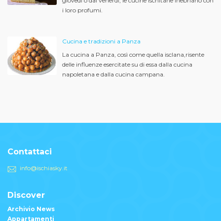
giovedì o dal venerdì, le cucine ischitane inebriano con
i loro profumi.
Cucina e tradizioni a Panza
La cucina a Panza, così come quella isclana,risente
delle influenze esercitate su di essa dalla cucina
napoletana e dalla cucina campana.
Contattaci
info@ischiasky.it
Discover
Archivio News
Appartamenti