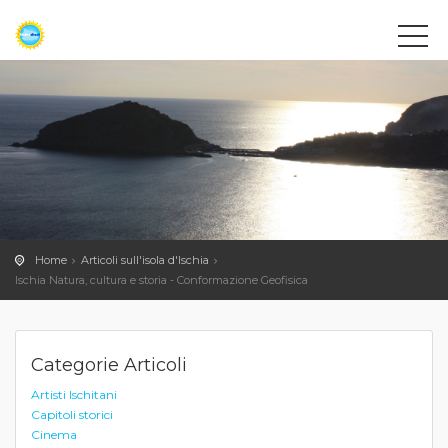
Home
Articoli sull'isola d'Ischia
Ischia Natura, cultura e storia - Conformazione Geofisica
Categorie Articoli
Artisti Ischitani
Capitoli storici
Cinema