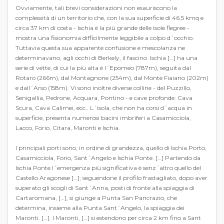
Ovviamente, tali brevi considerazioni non esauriscono la
complessità di un territorio che, con la sua superficie di 46,5 kmq e
circa 37 km di costa - Ischia è la più grande delle isole flegree -
mostra una fisionomia difficilmente leggibile a colpo d´occhio.
Tuttavia questa sua apparente confusione e mescolanza ne
determinavano, agli occhi di Berkely, il fascino. Ischia […] ha una
serie di vette, di cui la più alta è l´Epomeo (787m), seguita dal
Rotaro (266m), dal Montagnone (254m), dal Monte Fiaiano (202m)
e dall´Arso (158m). Vi sono inoltre diverse colline - del Puzzillo,
Senigallia, Pedrone, Acquara, Pontino - e cave profonde: Cava
Scura, Cava Calimei, ecc.. L´isola, che non ha corsi d´acqua in
superficie, presenta numerosi bacini imbriferi a Casamicciola,
Lacco, Forio, Citara, Maronti e Ischia.
I principali porti sono, in ordine di grandezza, quello di Ischia Porto,
Casamicciola, Forio, Sant´Angelo e Ischia Ponte. […] Partendo da
Ischia Ponte l´emergenza più significativa è senz´altro quello del
Castello Aragonese […]; seguendone il profilo frastagliato, dopo aver
superato gli scogli di Sant´Anna, posti di fronte alla spiaggia di
Cartaromana, […], si giunge a Punta San Pancrazio, che
determina, insieme alla Punta Sant´Angelo, la spiaggia dei
Maronti. […]. I Maronti, […] si estendono per circa 2 km fino a Sant