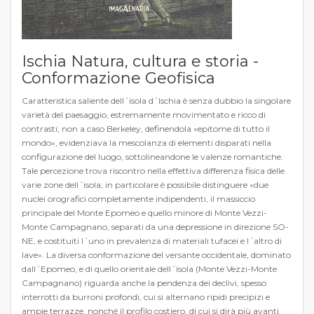
Ischia Natura, cultura e storia -
Conformazione Geofisica
Caratteristica saliente dell´isola d´Ischia è senza dubbio la singolare
varietà del paesaggio, estremamente movimentato e ricco di
contrasti; non a caso Berkeley, definendola «epitome di tutto il
mondo», evidenziava la mescolanza di elementi disparati nella
configurazione del luogo, sottolineandone le valenze romantiche.
Tale percezione trova riscontro nella effettiva differenza fisica delle
varie zone dell´isola; in particolare è possibile distinguere «due
nuclei orografici completamente indipendenti, il massiccio
principale del Monte Epomeo e quello minore di Monte Vezzi-
Monte Campagnano, separati da una depressione in direzione SO-
NE, e costituiti l´uno in prevalenza di materiali tufacei e l´altro di
lave». La diversa conformazione del versante occidentale, dominato
dall´Epomeo, e di quello orientale dell´isola (Monte Vezzi-Monte
Campagnano) riguarda anche la pendenza dei declivi, spesso
interrotti da burroni profondi, cui si alternano ripidi precipizi e
ampie terrazze, nonché il profilo costiero, di cui si dirà più avanti.