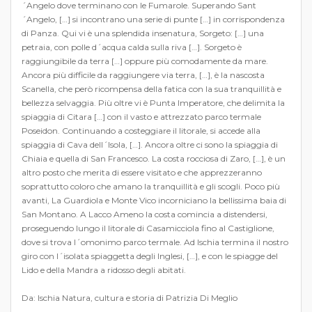
´Angelo dove terminano con le Fumarole. Superando Sant
´Angelo, […] si incontrano una serie di punte […] in corrispondenza
di Panza. Qui vi è una splendida insenatura, Sorgeto: […] una
petraia, con polle d´acqua calda sulla riva […]. Sorgeto è
raggiungibile da terra […] oppure più comodamente da mare.
Ancora più difficile da raggiungere via terra, […], è la nascosta
Scanella, che però ricompensa della fatica con la sua tranquillità e
bellezza selvaggia. Più oltre vi è Punta Imperatore, che delimita la
spiaggia di Citara […] con il vasto e attrezzato parco termale
Poseidon. Continuando a costeggiare il litorale, si accede alla
spiaggia di Cava dell´Isola, […]. Ancora oltre ci sono la spiaggia di
Chiaia e quella di San Francesco. La costa rocciosa di Zaro, […], è un
altro posto che merita di essere visitato e che apprezzeranno
soprattutto coloro che amano la tranquillità e gli scogli. Poco più
avanti, La Guardiola e Monte Vico incorniciano la bellissima baia di
San Montano. A Lacco Ameno la costa comincia a distendersi,
proseguendo lungo il litorale di Casamicciola fino al Castiglione,
dove si trova l´omonimo parco termale. Ad Ischia termina il nostro
giro con l´isolata spiaggetta degli Inglesi, […], e con le spiagge del
Lido e della Mandra a ridosso degli abitati.
Da: Ischia Natura, cultura e storia di Patrizia Di Meglio