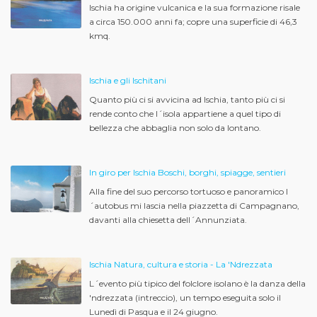
Ischia ha origine vulcanica e la sua formazione risale
a circa 150.000 anni fa; copre una superficie di 46,3
kmq.
Ischia e gli Ischitani
Quanto più ci si avvicina ad Ischia, tanto più ci si
rende conto che l´isola appartiene a quel tipo di
bellezza che abbaglia non solo da lontano.
In giro per Ischia Boschi, borghi, spiagge, sentieri
Alla fine del suo percorso tortuoso e panoramico l
´autobus mi lascia nella piazzetta di Campagnano,
davanti alla chiesetta dell´Annunziata.
Ischia Natura, cultura e storia - La 'Ndrezzata
L´evento più tipico del folclore isolano è la danza della
'ndrezzata (intreccio), un tempo eseguita solo il
Lunedì di Pasqua e il 24 giugno.