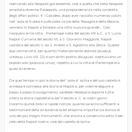
riservando alla Neapolis già esistente, cioè a quella che nella Neapolis
ampliata divenne Palaepolis, una preponderanza nella condotta
degli affari politici. E i Calcidesi, dopo aver raccolto numerosi coloni
nell´isola di Eubea e sulle coste vicine della Tessaglia e della Beozia,
vennero in Napoli a fondare una città nuova e grande... Così
nacquero le tre città… Partenope rodia del secolo VIII a.C., a S. Lucia,
Napoli Cumana del secolo VII, a S. Giovanni Maggiore, Napoli
calcidica del secolo V, da S. Aniello a S. Agostino alla Zecca. Queste
due ultime città, per quanto materialmente distinte (duabus
urbibus, Livio VIII. 22) e con diritti politici disuguali, costituivano un
popolo solo (populus unus), rispetto a cui la città di Partenope era
quasi straniera».
Da quel tempo in poi la storia dell´isola d´ischia e del suo castello è
annessa e connessa alla storia di Napoli e, per volerne seguire a
passo a passo lo svolgimento, sarebbe necessario esporre tutta
intera la storia napoletana dal V secolo a. C. ai nostri giorni.
Daremo quindi brevi e rapide notizie, quante saranno sufficienti a
testimoniare della straordinaria ed altissima importanza storica di
uno dei più insigni monumenti, che ancora si conservino sotto il bel
cielo della Napoli nostra, cioè del castello di Ischia.