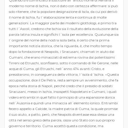
Quando si è cominciato a sostituire all´antico nome di Aenaria il
moderno nome di Ischia, non è dato con certezza affermare: si può
solo ritenere, che la popolare designazione di Iscla, da cui poi derivò
il nome di Ischia, fu l´elaborazione lenta e continua di molte
generazioni. La maggior parte dei moderni glottologi, e primo tra
tutti l´Ascoli, credono che Ischia sia il risultato della evoluzione della
parola latina insula e significhi l´isola per eccellenza. Qualunque sia
l´origine del nome della nostra isola bella, è certo che la prima
importante notizia storica, che la riguarda, è, che molto tempo
dopo la fondazione di Neapolis, i Siracusani, chiamati in aiuto dai
Cumani, che erano minacciati di estrema rovina dai potentissimi
Tirreni od Etruschi, sconfissero, sotto il comando di Re Gerone, nelle
acque di Cuma, gli Etruschi, nell´anno 474 avanti Cristo, e
presidiarono, in conseguenza della vittoria, l´isola d´Ischia. «Questa
occupazione, dice il De Petra, resta sempre un avvenimento, che fa
epoca nella storia di Napoli, perché credo che il presidio di soldati
Siracusani, messo in Ischia, insospettì Napoletani e Cumani, i quali
videro entrambi in quel fatto il principio di una espansione dorica
nell´Ausonia e quindi una minaccia all´elemento ionico. Entrambi
fecero appello a Calcide, la madre patria di Cuma, la quale promise
il suo aiuto, a patto, però, che Neapolis diventasse essa stessa una
città nel senso greco della parola, ossia uno Stato con suo proprio
governo e territorio. Cuma accettò questa condizione, ma