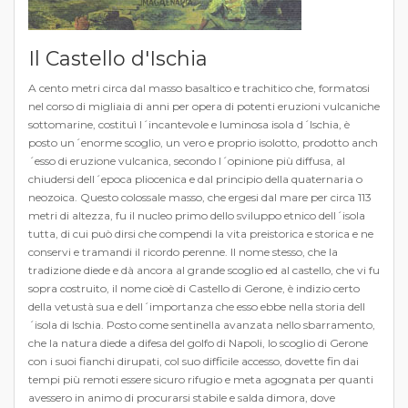
Il Castello d'Ischia
A cento metri circa dal masso basaltico e trachitico che, formatosi
nel corso di migliaia di anni per opera di potenti eruzioni vulcaniche
sottomarine, costituì l´incantevole e luminosa isola d´Ischia, è
posto un´enorme scoglio, un vero e proprio isolotto, prodotto anch
´esso di eruzione vulcanica, secondo l´opinione più diffusa, al
chiudersi dell´epoca pliocenica e dal principio della quaternaria o
neozoica. Questo colossale masso, che ergesi dal mare per circa 113
metri di altezza, fu il nucleo primo dello sviluppo etnico dell´isola
tutta, di cui può dirsi che compendi la vita preistorica e storica e ne
conservi e tramandi il ricordo perenne. Il nome stesso, che la
tradizione diede e dà ancora al grande scoglio ed al castello, che vi fu
sopra costruito, il nome cioè di Castello di Gerone, è indizio certo
della vetustà sua e dell´importanza che esso ebbe nella storia dell
´isola di Ischia. Posto come sentinella avanzata nello sbarramento,
che la natura diede a difesa del golfo di Napoli, lo scoglio di Gerone
con i suoi fianchi dirupati, col suo difficile accesso, dovette fin dai
tempi più remoti essere sicuro rifugio e meta agognata per quanti
avessero in animo di procurarsi stabile e salda dimora, dove