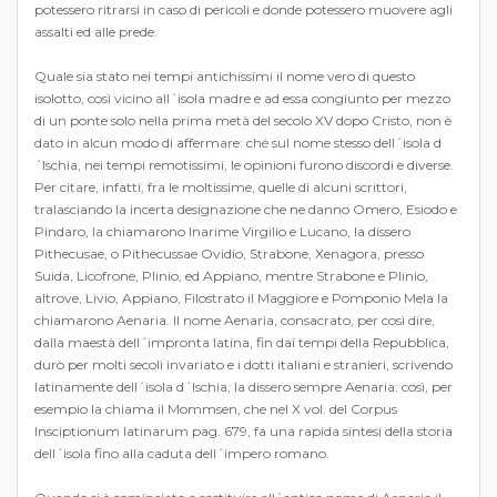
potessero ritrarsi in caso di pericoli e donde potessero muovere agli
assalti ed alle prede.
Quale sia stato nei tempi antichissimi il nome vero di questo
isolotto, così vicino all´isola madre e ad essa congiunto per mezzo
di un ponte solo nella prima metà del secolo XV dopo Cristo, non è
dato in alcun modo di affermare: ché sul nome stesso dell´isola d
´Ischia, nei tempi remotissimi, le opinioni furono discordi e diverse.
Per citare, infatti, fra le moltissime, quelle di alcuni scrittori,
tralasciando la incerta designazione che ne danno Omero, Esiodo e
Pindaro, la chiamarono Inarime Virgilio e Lucano, la dissero
Pithecusae, o Pithecussae Ovidio, Strabone, Xenagora, presso
Suida, Licofrone, Plinio, ed Appiano, mentre Strabone e Plinio,
altrove, Livio, Appiano, Filostrato il Maggiore e Pomponio Mela la
chiamarono Aenaria. Il nome Aenaria, consacrato, per così dire,
dalla maestà dell´impronta latina, fin dai tempi della Repubblica,
durò per molti secoli invariato e i dotti italiani e stranieri, scrivendo
latinamente dell´isola d´Ischia, la dissero sempre Aenaria: così, per
esempio la chiama il Mommsen, che nel X vol. del Corpus
Insciptionum latinarum pag. 679, fa una rapida sintesi della storia
dell´isola fino alla caduta dell´impero romano.