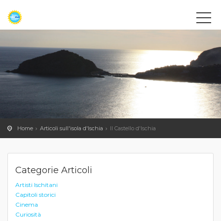
Home
Articoli sull'isola d'Ischia
Il Castello d'Ischia
Categorie Articoli
Artisti Ischitani
Capitoli storici
Cinema
Curiosità