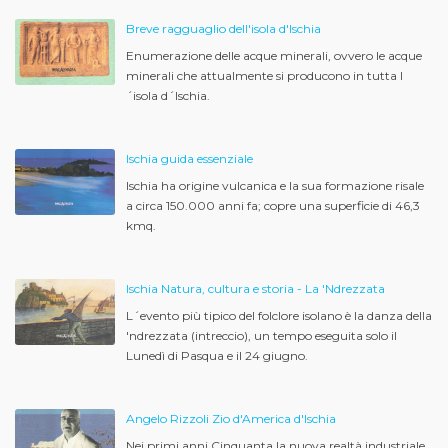
Breve ragguaglio dell'isola d'Ischia
Enumerazione delle acque minerali, ovvero le acque
minerali che attualmente si producono in tutta l
´isola d´Ischia.
Ischia guida essenziale
Ischia ha origine vulcanica e la sua formazione risale
a circa 150.000 anni fa; copre una superficie di 46,3
kmq.
Ischia Natura, cultura e storia - La 'Ndrezzata
L´evento più tipico del folclore isolano è la danza della
'ndrezzata (intreccio), un tempo eseguita solo il
Lunedì di Pasqua e il 24 giugno.
Angelo Rizzoli Zio d'America d'Ischia
Nei primi anni Cinquanta la nuova realtà industriale