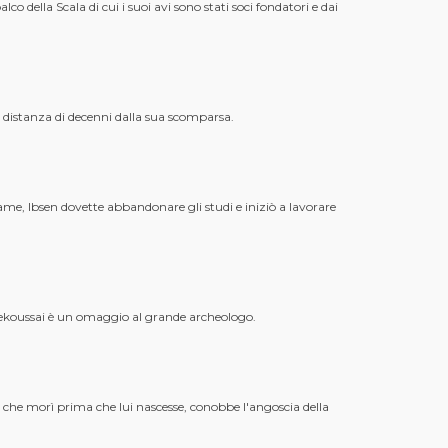
 della Scala di cui i suoi avi sono stati soci fondatori e dai
 distanza di decenni dalla sua scomparsa.
name, Ibsen dovette abbandonare gli studi e iniziò a lavorare
thekoussai è un omaggio al grande archeologo.
ta che morì prima che lui nascesse, conobbe l'angoscia della