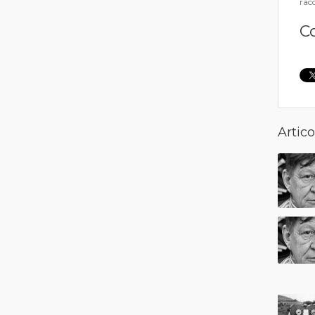
racc
C
Artico