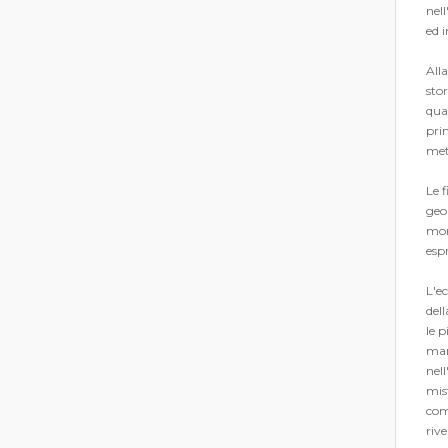
nell
ed i
Alla
stor
quad
pri
meti
Le f
geo
mort
espr
L'ec
dell
le p
man
nell
mis
com
rive