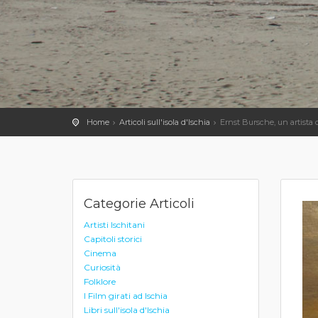
Home
Articoli sull'isola d'Ischia
Ernst Bursche, un artista 
Categorie Articoli
Artisti Ischitani
Capitoli storici
Cinema
Curiosità
Folklore
I Film girati ad Ischia
Libri sull'isola d'Ischia