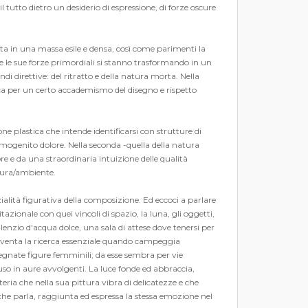
 tutto dietro un desiderio di espressione, di forze oscure
sita in una massa esile e densa, così come parimenti la
e le sue forze primordiali si stanno trasformando in un
i direttive: del ritratto e della natura morta. Nella
sca per un certo accademismo del disegno e rispetto
ne plastica che intende identificarsi con strutture di
imogenito dolore. Nella seconda -quella della natura
re e da una straordinaria intuizione delle qualità
igura/ambiente.
ialità figurativa della composizione. Ed eccoci a parlare
tazionale con quei vincoli di spazio, la luna, gli oggetti,
ilenzio d'acqua dolce, una sala di attese dove tenersi per
 diventa la ricerca essenziale quando campeggia
ssegnate figure femminili; da esse sembra per vie
so in aure avvolgenti. La luce fonde ed abbraccia,
ia che nella sua pittura vibra di delicatezze e che
o che parla, raggiunta ed espressa la stessa emozione nel