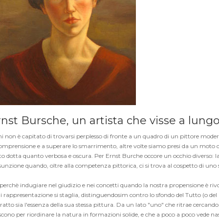
nst Bursche, un artista che visse a lungo
i non è capitato di trovarsi perplesso di fronte a un quadro di un pittore modern
comprensione e a superare lo smarrimento, altre volte siamo presi da un moto c
o dotta quanto verbosa e oscura. Per Ernst Burche occore un occhio diverso: la s
unzione quando, oltre alla competenza pittorica, ci si trova al cospetto di uno sg
erchè indugiare nel giudizio e nei concetti quando la nostra propensione è rivolt
 rappresentazione si staglia, distinguendosim contro lo sfondo del Tutto (o del Nu
itratto sia l'essenza della sua stessa pittura. Da un lato "uno" che ritrae cerc
scono per riordinare la natura in formazioni solide, e che a poco a poco vede na