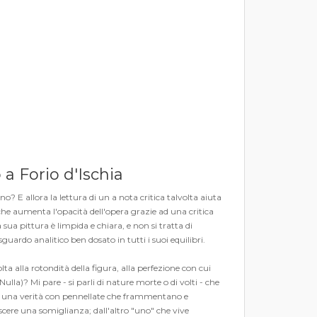
 a Forio d'Ischia
o? E allora la lettura di un a nota critica talvolta aiuta
he aumenta l'opacità dell'opera grazie ad una critica
ua pittura è limpida e chiara, e non si tratta di
uardo analitico ben dosato in tutti i suoi equilibri.
a alla rotondità della figura, alla perfezione con cui
lla)? Mi pare - si parli di nature morte o di volti - che
ando una verità con pennellate che frammentano e
scere una somiglianza; dall'altro "uno" che vive