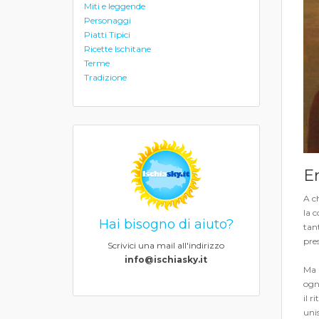
Miti e leggende
Personaggi
Piatti Tipici
Ricette Ischitane
Terme
Tradizione
Er
A ch
la 
Hai bisogno di aiuto?
tant
pres
Scrivici una mail all'indirizzo
info@ischiasky.it
Ma p
ogni
il r
uni