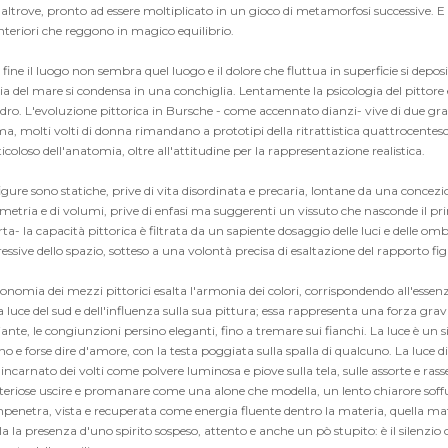
'altrove, pronto ad essere moltiplicato in un gioco di metamorfosi successive. E il
nteriori che reggono in magico equilibrio.
 fine il luogo non sembra quel luogo e il dolore che fluttua in superficie si depo
ia del mare si condensa in una conchiglia. Lentamente la psicologia del pittore 
ro. L'evoluzione pittorica in Bursche - come accennato dianzi- vive di due grand
ma, molti volti di donna rimandano a prototipi della ritrattistica quattrocente
coloso dell'anatomia, oltre all'attitudine per la rappresentazione realistica.
igure sono statiche, prive di vita disordinata e precaria, lontane da una concezio
metria e di volumi, prive di enfasi ma suggerenti un vissuto che nasconde il pr
a- la capacità pittorica è filtrata da un sapiente dosaggio delle luci e delle omb
essive dello spazio, sotteso a una volontà precisa di esaltazione del rapporto f
onomia dei mezzi pittorici esalta l'armonia dei colori, corrispondendo all'essenz
a luce del sud e dell'influenza sulla sua pittura; essa rappresenta una forza gravi
iante, le congiunzioni persino eleganti, fino a tremare sui fianchi. La luce è un s
o e forse dire d'amore, con la testa poggiata sulla spalla di qualcuno. La luce
'incarnato dei volti come polvere luminosa e piove sulla tela, sulle assorte e ra
teriose uscire e promanare come una alone che modella, un lento chiarore soffu
penetra, vista e recuperata come energia fluente dentro la materia, quella mater
la la presenza d'uno spirito sospeso, attento e anche un pò stupito: è il silenzi